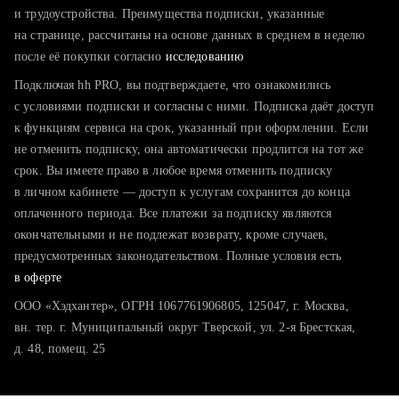
тратите много времени на поиск и вручную поднимаете
и трудоустройства. Преимущества подписки, указанные
резюме
на странице, рассчитаны на основе данных в среднем в неделю
после её покупки согласно
хотите сравнить себя с конкурентами и оценить шансы
исследованию
Подключая hh PRO, вы подтверждаете, что ознакомились
с условиями подписки и согласны с ними. Подписка даёт доступ
к функциям сервиса на срок, указанный при оформлении. Если
не отменить подписку, она автоматически продлится на тот же
срок. Вы имеете право в любое время отменить подписку
в личном кабинете — доступ к услугам сохранится до конца
оплаченного периода. Все платежи за подписку являются
окончательными и не подлежат возврату, кроме случаев,
предусмотренных законодательством. Полные условия есть
в оферте
ООО «Хэдхантер», ОГРН 1067761906805, 125047, г. Москва,
вн. тер. г. Муниципальный округ Тверской, ул. 2-я Брестская,
д. 48, помещ. 25