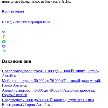
повысить эффективность бизнеса в АПК.
Купить билет
Назад к списку мероприятий
Вакансии дня
Повар холодного цеха
от
60 000
до
80 000
₽
Шишка, Горно-
Алтайск
Мойщик посуды
от
50 000
до
70 000
₽
Гостиный двор Алтай,
Горно-Алтайск
Администратор
от
46 000
до
48 000
₽
Гармония здоровья,
Горно-Алтайск
Продавец
от
70 000
до
80 000
₽
Парнас (Ступацкая Анна
Викторовна), Горно-Алтайск