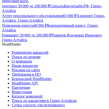
Менеджер колл-
центра
от
50 000
до
100 000
₽
СписатьКредиты04.РФ, Горно-
Алтайск
Агент персонального обслуживания
65 000
₽
Аэропорт Горно-
Алтайск, Горно-Алтайск
Помощник юриста
40 000
₽
Корпоративный юрист, Горно-
Алтайск
Рамщик
от
50 000
до
100 000
₽
Романов Владимир Иванович,
Горно-Алтайск
HeadHunter
Размещение вакансий
Поиск по резюме
О компании
Наши вакансии
Реклама на сайте
Требования к ПО
Безопасный HeadHunter
HeadHunter API
Партнерам
Инвесторам
Каталог компаний
Поиск по вакансиям в Горно-Алтайске
Сетка: соцсеть для нетворкинга