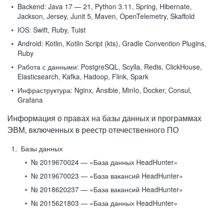
Backend:
Java 17 — 21, Python 3.11, Spring, Hibernate,
Jackson, Jersey, Junit 5, Maven, OpenTelemetry, Skaffold
IOS:
Swift, Ruby, Tuist
Android:
Kotlin, Kotlin Script (kts), Gradle Convention Plugins,
Ruby
Работа с данными:
PostgreSQL, Scylla, Redis, ClickHouse,
Elasticsearch, Kafka, Hadoop, Flink, Spark
Инфраструктура:
Nginx, Ansible, MinIo, Docker, Consul,
Grafana
Информация о правах на базы данных и программах
ЭВМ, включенных в реестр отечественного ПО
Базы данных
№ 2019670024 — «База данных HeadHunter»
№ 2019670023 — «База вакансий HeadHunter»
№ 2018620237 — «База вакансий HeadHunter»
№ 2015621803 — «База данных HeadHunter»