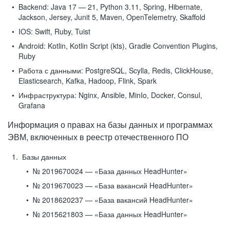
Backend:
Java 17 — 21, Python 3.11, Spring, Hibernate,
Jackson, Jersey, Junit 5, Maven, OpenTelemetry, Skaffold
IOS:
Swift, Ruby, Tuist
Android:
Kotlin, Kotlin Script (kts), Gradle Convention Plugins,
Ruby
Работа с данными:
PostgreSQL, Scylla, Redis, ClickHouse,
Elasticsearch, Kafka, Hadoop, Flink, Spark
Инфраструктура:
Nginx, Ansible, MinIo, Docker, Consul,
Grafana
Информация о правах на базы данных и программах
ЭВМ, включенных в реестр отечественного ПО
Базы данных
№ 2019670024 — «База данных HeadHunter»
№ 2019670023 — «База вакансий HeadHunter»
№ 2018620237 — «База вакансий HeadHunter»
№ 2015621803 — «База данных HeadHunter»