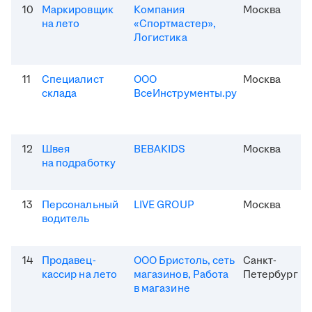
10
Маркировщик
Компания
Москва
на лето
«Спортмастер»,
Логистика
11
Специалист
ООО
Москва
склада
ВсеИнструменты.ру
12
Швея
BEBAKIDS
Москва
на подработку
13
Персональный
LIVE GROUP
Москва
водитель
14
Продавец-
ООО Бристоль, сеть
Санкт-
кассир на лето
магазинов, Работа
Петербург
в магазине