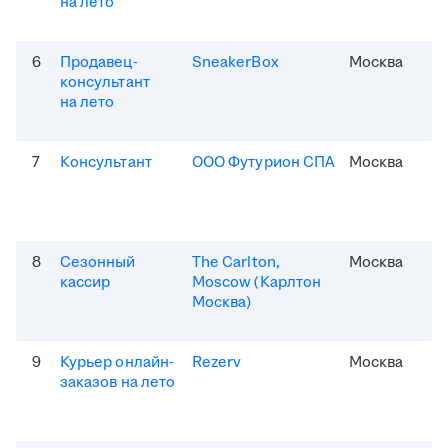
на лето
6
Продавец-
SneakerBox
Москва
консультант
на лето
7
Консультант
ООО Футурион СПА
Москва
8
Сезонный
The Carlton,
Москва
кассир
Moscow (Карлтон
Москва)
9
Курьер онлайн-
Rezerv
Москва
заказов на лето