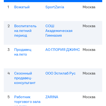
1
Вожатый
SportZania
Москва
2
Воспитатель
СОШ
Москва
на летний
Академическая
период
Гимназия
3
Продавец
АО ГЛОРИЯ ДЖИНС
Москва
на лето
4
Сезонный
ООО Эстилаб Рус
Москва
продавец-
консультант
5
Работник
ZARINA
Москва
торгового зала