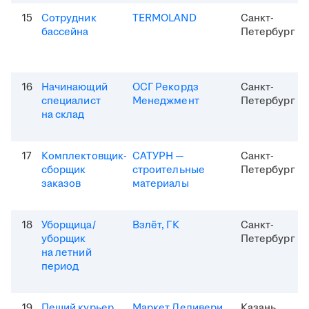
15
Сотрудник
TERMOLAND
Санкт-
бассейна
Петербург
16
Начинающий
ОСГ Рекордз
Санкт-
специалист
Менеджмент
Петербург
на склад
17
Комплектовщик-
САТУРН —
Санкт-
сборщик
строительные
Петербург
заказов
материалы
18
Уборщица/
Взлёт, ГК
Санкт-
уборщик
Петербург
на летний
период
19
Пеший курьер
Маркет Деливери
Казань