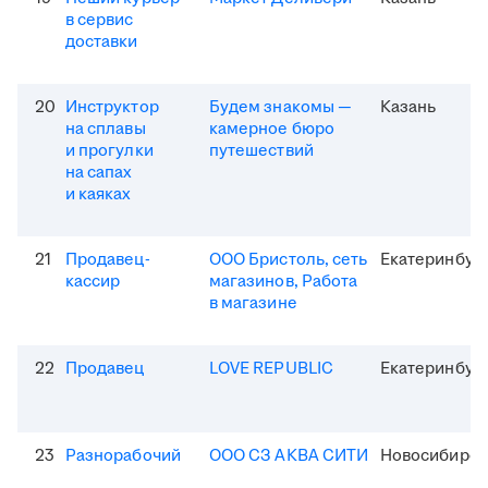
в сервис
доставки
20
Инструктор
Будем знакомы —
Казань
на сплавы
камерное бюро
и прогулки
путешествий
на сапах
и каяках
21
Продавец-
ООО Бристоль, сеть
Екатеринбур
кассир
магазинов, Работа
в магазине
22
Продавец
LOVE REPUBLIC
Екатеринбур
23
Разнорабочий
ООО СЗ АКВА СИТИ
Новосибирск