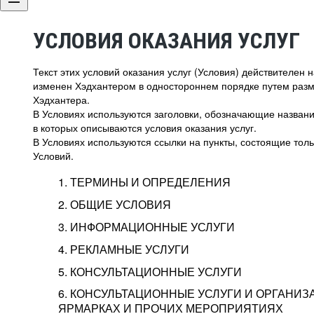
УСЛОВИЯ ОКАЗАНИЯ УСЛУГ
Текст этих условий оказания услуг (Условия) действителен
изменен Хэдхантером в одностороннем порядке путем раз
Хэдхантера.
В Условиях используются заголовки, обозначающие название
в которых описываются условия оказания услуг.
В Условиях используются ссылки на пункты, состоящие тольк
Условий.
1. ТЕРМИНЫ И ОПРЕДЕЛЕНИЯ
2. ОБЩИЕ УСЛОВИЯ
3. ИНФОРМАЦИОННЫЕ УСЛУГИ
1.1. Хэдхантер, или
Хэдхантер, ООО «Хэдх
4. РЕКЛАМНЫЕ УСЛУГИ
HeadHunter, или
г. Москва, внутригор
2.1. Типы и статусы регистрации
5. КОНСУЛЬТАЦИОННЫЕ УСЛУГИ
Исполнитель
Тверской,
2-я
Брестска
Типы регистрации
3.1. Предоставление доступа к базе данн
2.2. Активация услуг
6. КОНСУЛЬТАЦИОННЫЕ УСЛУГИ И ОРГАНИЗ
о трудоустройстве с возможностью просмо
Описание и активация
ЯРМАРКАХ И ПРОЧИХ МЕРОПРИЯТИЯХ
Хэдхантер — администра
2.1.1. Заказчику может быть присвоен один
4.0. Общие условия оказания рекламных ус