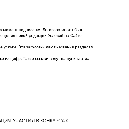
 на момент подписания Договора может быть
мещения новой редакции Условий на Сайте
 услуги. Эти заголовки дают названия разделам,
о из цифр. Такие ссылки ведут на пункты этих
антер», ИНН 7718620740, адрес: 125047,
одская территория Муниципальный округ
я улица, дом 48, помещ. 25
ых резюме с предложениями Соискателей
АЦИЯ УЧАСТИЯ В КОНКУРСАХ,
тра контактной информации Соискателя
тор сайтов: hh.ru, talantix.ru и других
 из Типов регистраций.
луг