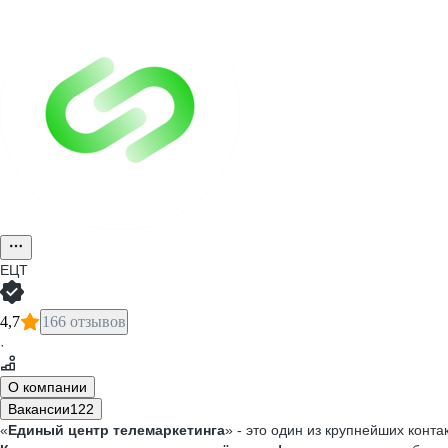
ЕЦТ
4,7
166 отзывов
·
О компании
Вакансии
122
«
Единый центр телемаркетинга
» - это один из крупнейших конт