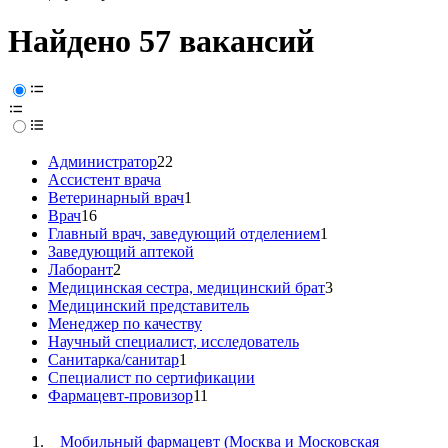
Найдено 57 вакансий
Администратор
22
Ассистент врача
Ветеринарный врач
1
Врач
16
Главный врач, заведующий отделением
1
Заведующий аптекой
Лаборант
2
Медицинская сестра, медицинский брат
3
Медицинский представитель
Менеджер по качеству
Научный специалист, исследователь
Санитарка/санитар
1
Специалист по сертификации
Фармацевт-провизор
11
Мобильный фармацевт (Москва и Московская