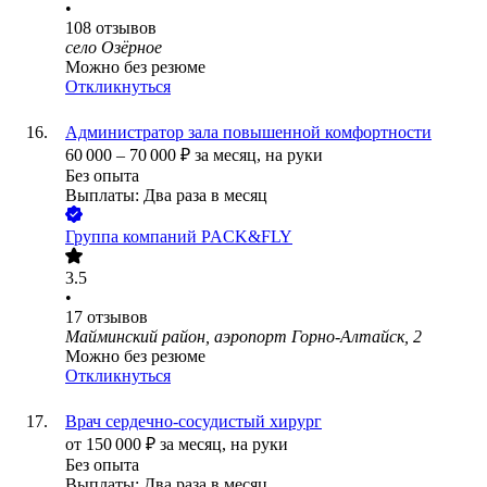
•
108
отзывов
село Озёрное
Можно без резюме
Откликнуться
Администратор зала повышенной комфортности
60 000
–
70 000
₽
за месяц,
на руки
Без опыта
Выплаты: Два раза в месяц
Группа компаний PACK&FLY
3.5
•
17
отзывов
Майминский район, аэропорт Горно-Алтайск, 2
Можно без резюме
Откликнуться
Врач сердечно-сосудистый хирург
от
150 000
₽
за месяц,
на руки
Без опыта
Выплаты: Два раза в месяц