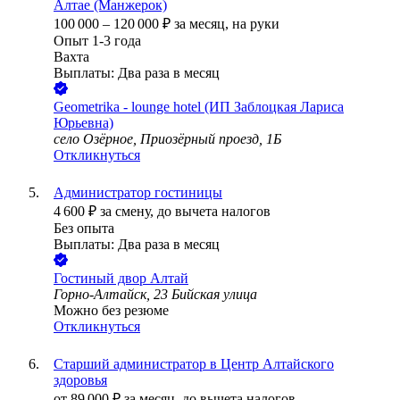
Алтае (Манжерок)
100 000
–
120 000
₽
за месяц,
на руки
Опыт 1-3 года
Вахта
Выплаты: Два раза в месяц
Geometrika - lounge hotel (ИП Заблоцкая Лариса
Юрьевна)
село Озёрное, Приозёрный проезд, 1Б
Откликнуться
Администратор гостиницы
4 600
₽
за смену,
до вычета налогов
Без опыта
Выплаты: Два раза в месяц
Гостиный двор Алтай
Горно-Алтайск, 23 Бийская улица
Можно без резюме
Откликнуться
Старший администратор в Центр Алтайского
здоровья
от
89 000
₽
за месяц,
до вычета налогов