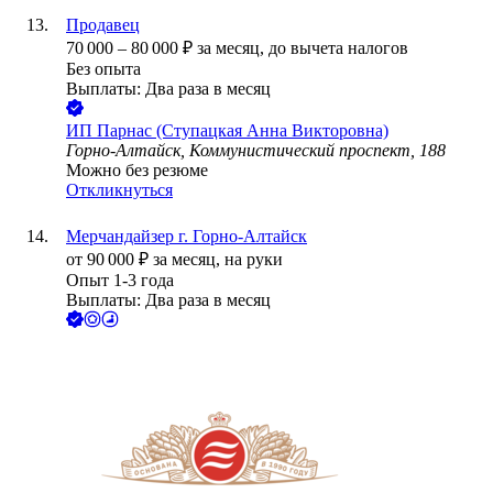
Продавец
70 000
–
80 000
₽
за месяц,
до вычета налогов
Без опыта
Выплаты: Два раза в месяц
ИП
Парнас (Ступацкая Анна Викторовна)
Горно-Алтайск, Коммунистический проспект, 188
Можно без резюме
Откликнуться
Мерчандайзер г. Горно-Алтайск
от
90 000
₽
за месяц,
на руки
Опыт 1-3 года
Выплаты: Два раза в месяц