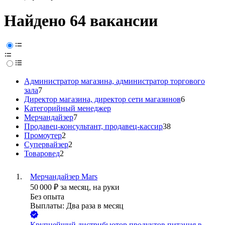
Найдено 64 вакансии
Администратор магазина, администратор торгового
зала
7
Директор магазина, директор сети магазинов
6
Категорийный менеджер
Мерчандайзер
7
Продавец-консультант, продавец-кассир
38
Промоутер
2
Супервайзер
2
Товаровед
2
Мерчандайзер Mars
50 000
₽
за месяц,
на руки
Без опыта
Выплаты: Два раза в месяц
Крупнейший дистрибьютор продуктов питания в