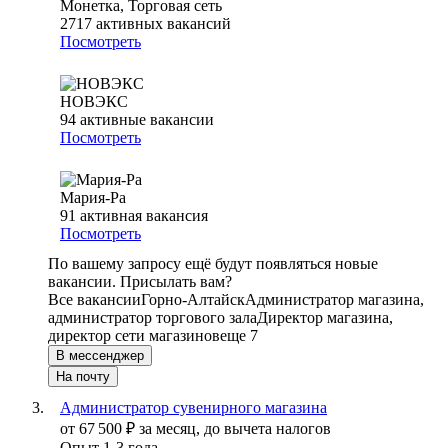
Монетка, Торговая сеть
2717
активных вакансий
Посмотреть
НОВЭКС
94
активные вакансии
Посмотреть
Мария-Ра
91
активная вакансия
Посмотреть
По вашему запросу ещё будут появляться новые
вакансии. Присылать вам?
Все вакансии
Горно-Алтайск
Администратор магазина,
администратор торгового зала
Директор магазина,
директор сети магазинов
еще 7
В мессенджер
На почту
Администратор сувенирного магазина
от
67 500
₽
за месяц,
до вычета налогов
Опыт 1-3 года