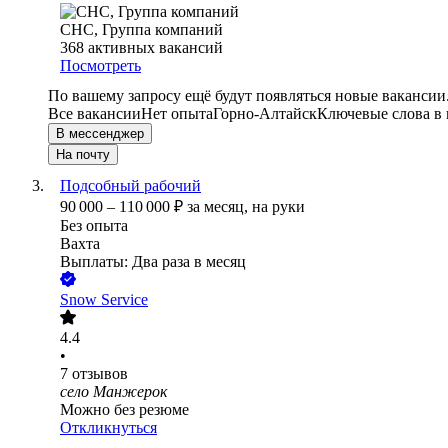
СНС, Группа компаний
368
активных вакансий
Посмотреть
По вашему запросу ещё будут появляться новые вакансии
Все вакансии
Нет опыта
Горно-Алтайск
Ключевые слова в 
В мессенджер
На почту
Подсобный рабочий
90 000
–
110 000
₽
за месяц,
на руки
Без опыта
Вахта
Выплаты: Два раза в месяц
Snow Service
4.4
•
7
отзывов
село Манжерок
Можно без резюме
Откликнуться