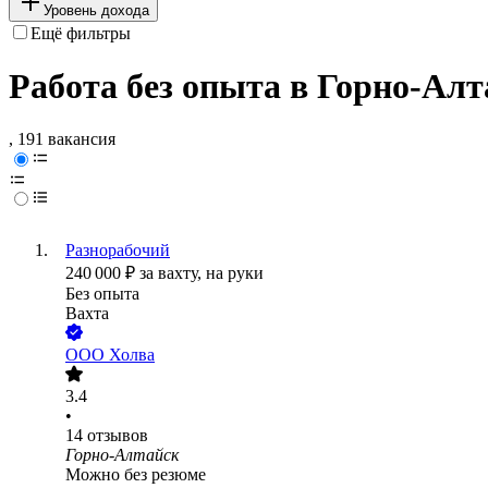
Уровень дохода
Ещё фильтры
Работа без опыта в Горно-Алт
, 191 вакансия
Разнорабочий
240 000
₽
за вахту,
на руки
Без опыта
Вахта
ООО
Холва
3.4
•
14
отзывов
Горно-Алтайск
Можно без резюме